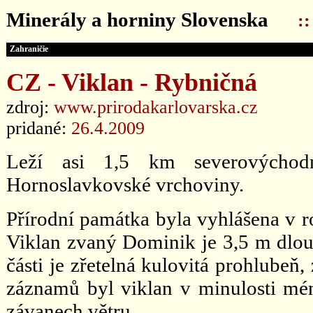
Minerály a horniny Slovenska
:
Zahraničie
CZ - Viklan - Rybničná
zdroj:
www.prirodakarlovarska.cz
pridané:
26.4.2009
Leží asi 1,5 km severovýchod
Hornoslavkovské vrchoviny.
Přírodní památka byla vyhlášena v ro
Viklan zvaný Dominik je 3,5 m dlou
části je zřetelná kulovitá prohlubeň
záznamů byl viklan v minulosti méně 
závanech větru.