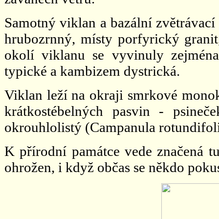
Samotný viklan a bazální zvětrávací 
hrubozrnný, místy porfyrický granit
okolí viklanu se vyvinuly zejmén
typické a kambizem dystrická.
Viklan leží na okraji smrkové monok
krátkostébelných pasvin - psineček
okrouhlolistý (Campanula rotundifolia
K přírodní památce vede značená tur
ohrožen, i když občas se někdo pokusí