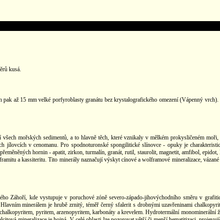
ěrů kusá.
rech pak až 15 mm velké porfyroblasty granátu bez krystalografického omezení (Vápenný vrch).
 všech mořských sedimentů, a to hlavně těch, které vznikaly v mělkém prokysličeném moři, 
h jílovcích v cenomanu. Pro spodnoturonské spongilitické slínovce - opuky je charakteristic
ěněných hornin - apatit, zirkon, turmalín, granát, rutil, staurolit, magnetit, amfibol, epidot
framitu a kassiteritu. Tito minerály naznačují výskyt cínové a wolframové mineralizace, vázané
 Záhoří, kde vystupuje v poruchové zóně severo-západo-jihovýchodního směru v grafitický
lavním minerálem je hrubě zrnitý, téměř černý sfalerit s drobnými uzavřeninami chalkopyritu.
 chalkopyritem, pyritem, arzenopyritem, karbonáty a krevelem. Hydrotermální monominerální ž
vá mineralizace je hojná. V celé oblasti lze pozorovat větší či menší hematitizaci, projevu