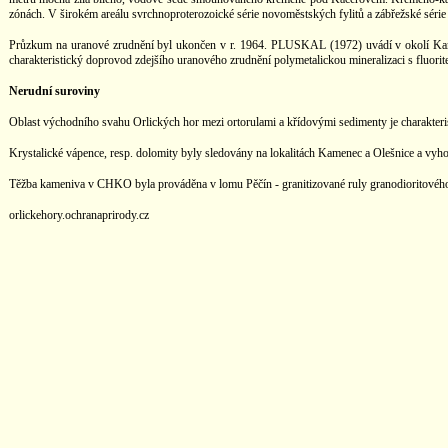
zónách. V širokém areálu svrchnoproterozoické série novoměstských fylitů a zábřežské série v
Průzkum na uranové zrudnění byl ukončen v r. 1964. PLUSKAL (1972) uvádí v okolí Kamen
charakteristický doprovod zdejšího uranového zrudnění polymetalickou mineralizaci s fluorite
Nerudní suroviny
Oblast východního svahu Orlických hor mezi ortorulami a křídovými sedimenty je charakterist
Krystalické vápence, resp. dolomity byly sledovány na lokalitách Kamenec a Olešnice a vyh
Těžba kameniva v CHKO byla prováděna v lomu Pěčín - granitizované ruly granodioritového sl
orlickehory.ochranaprirody.cz