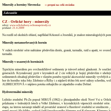
Minerály a horniny Slovenska
:: prepni na celú stránku
Zahraničie
CZ - Orlické hory - minerály
zdroj:
www.orlickehory.ochranaprirody.cz
pridané:
21.4.2009
Na rozdíl od okolních oblastí, například Krkonoš a Jeseníků, je znalost mineralogických pom
Minerály metamorfovaných hornin
V rulách stroňské série nalézáme především distén, granát, turmalín, rutil a apatit, ve svo
turmalín.
Minerály v usazených horninách
Typickým minerálem pro svrchnokřídové sedimenty je trávově zelený glaukonit. Je součástí
generacích. Krystalovaný pyrit v krystalech až 2 cm velkých je hojný především v uhelnýc
sedimentech obsahují především v různém poměru typické akcesorické minerály vyvřelých a přem
hor do horního toku řeky Zdobnice a Říčky i z náplavů těchto řek nové nálezy scheelitu, wol
ALBRECHTOVÁ v náplavu potoka stékajícího ze západního svahu Deštné.
Hydrotermální minerály
Ložisko zrudnění Pb-Zn popsal MIKUŠ (1962) z jihozápadního okolí Nové Vsi u Orlického
průzkumu v šedesátých letech u Velké Zdobnice, v krystalických vápencích stroňské série. H
etapu, na kterou navazuje mladší až povariské uranové a fluoritové zrudnění se smolincem ,
metrů mocná žíla bílého, vodově šedě šmouhovaného křemene pod Kačerovem. Křemeno-kalcito