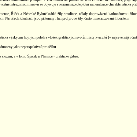
četně intruzívních masívů se objevuje svérázná nízkoteplotní mineralizace charakteristická přít
ce, Říček a Nebeské Rybné krátké žíly smolince, někdy doprovázené karbonátovou žilovin
m. Na všech lokalitách jsou přítomny i lamprofyrové žíly, často mineralizované fluoritem.
ická výskytem hojných poloh a vložek grafitických svorů, místy kvarcitů (v nejsevernější část
odnoceny jako neperspektivní pro těžbu.
ožení, a v lomu Špičák u Plasnice - uralitické gabro.