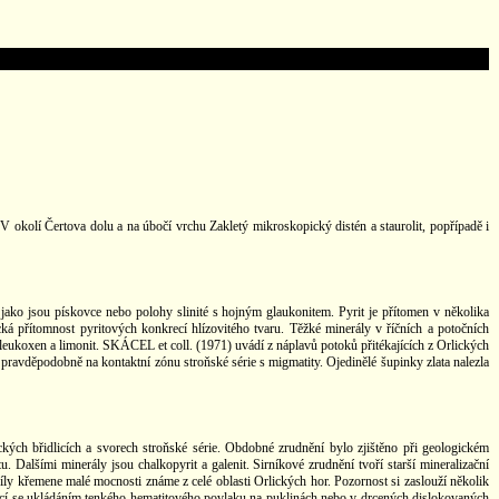
 V okolí Čertova dolu a na úbočí vrchu Zakletý mikroskopický distén a staurolit, popřípadě i
jako jsou pískovce nebo polohy slinité s hojným glaukonitem. Pyrit je přítomen v několika
ká přítomnost pyritových konkrecí hlízovitého tvaru. Těžké minerály v říčních a potočních
, leukoxen a limonit. SKÁCEL et coll. (1971) uvádí z náplavů potoků přitékajících z Orlických
 pravděpodobně na kontaktní zónu stroňské série s migmatity. Ojedinělé šupinky zlata nalezla
ch břidlicích a svorech stroňské série. Obdobné zrudnění bylo zjištěno při geologickém
 Dalšími minerály jsou chalkopyrit a galenit. Sirníkové zrudnění tvoří starší mineralizační
íly křemene malé mocnosti známe z celé oblasti Orlických hor. Pozornost si zaslouží několik
jící se ukládáním tenkého hematitového povlaku na puklinách nebo v drcených dislokovaných