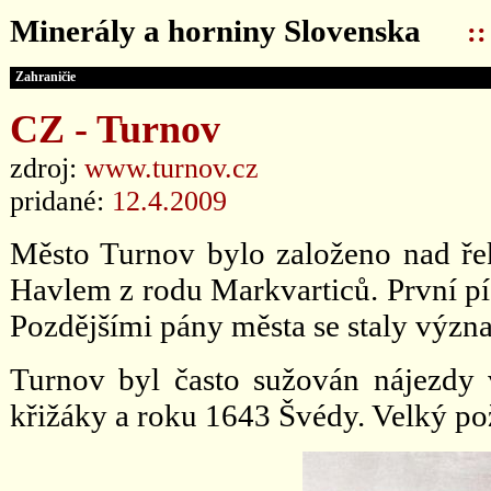
Minerály a horniny Slovenska
:
Zahraničie
CZ - Turnov
zdroj:
www.turnov.cz
pridané:
12.4.2009
Město Turnov bylo založeno nad ře
Havlem z rodu Markvarticů. První p
Pozdějšími pány města se staly význ
Turnov byl často sužován nájezdy 
křižáky a roku 1643 Švédy. Velký po