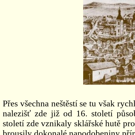
Přes všechna neštěstí se tu však rych
nalezišť zde již od 16. století pů
století zde vznikaly sklářské hutě pr
brousily dokonalé napodobeniny pří