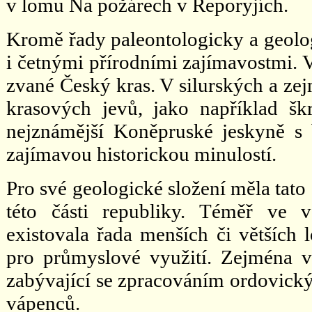
v lomu Na požárech v Řeporyjích.
Kromě řady paleontologicky a geolog
i četnými přírodními zajímavostmi. Vě
zvané Český kras. V silurských a ze
krasových jevů, jako například šk
nejznámější Koněpruské jeskyně 
zajímavou historickou minulostí.
Pro své geologické složení měla tat
této části republiky. Téměř ve v
existovala řada menších či větších 
pro průmyslové využití. Zejména v 
zabývající se zpracováním ordovický
vápenců.