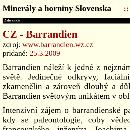
Minerály a horniny Slovenska
:
Zahraničie
CZ - Barrandien
zdroj:
www.barrandien.wz.cz
pridané:
25.3.2009
Barrandien náleží k jedné z nejznámě
světě. Jedinečné odkryvy, faciáln
zkamenělin a zároveň dlouhý a důk
Barrandien světovým unikátem v oblas
Intenzivní zájem o barrandienské pa
kdy se paleontologie, coby vědeck
francouzkého inženýra Joachim