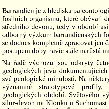
Barrandien je z hlediska paleontol
fosilních organismů, které obývali
středního devonu, tedy v období asi
odborný výzkum barrandienských fosil
se dodnes kompletně zpracovat jen č
postupem doby navíc stále narůstá 
Na řadě výchozů jsou odkryty četn
geologických jevů dokumentujících
své geologické minulosti. Na někter
významné stratotypové profily, 
geologických období. Světového vý
silur-devon na Klonku u Suchomast či