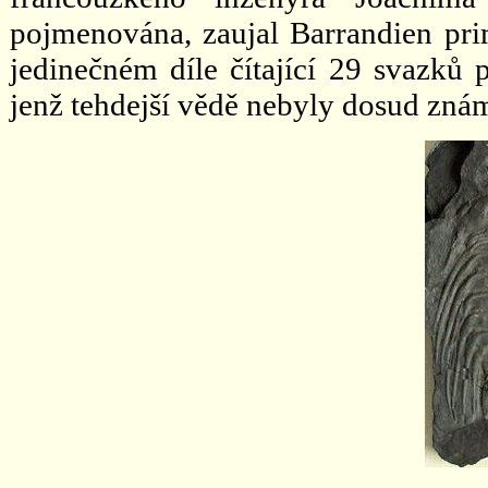
pojmenována, zaujal Barrandien prim
jedinečném díle čítající 29 svazků 
jenž tehdejší vědě nebyly dosud zná