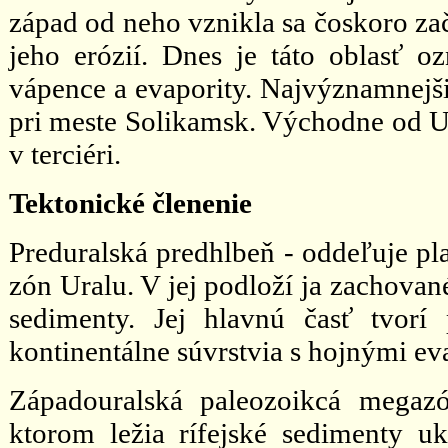
západ od neho vznikla sa čoskoro zač
jeho erózií. Dnes je táto oblasť o
vápence a evapority. Najvýznamnejšie
pri meste Solikamsk. Východne od Ur
v terciéri.
Tektonické členenie
Preduralská predhlbeň - oddeľuje pl
zón Uralu. V jej podloží ja zachovan
sedimenty. Jej hlavnú časť tvorí
kontinentálne súvrstvia s hojnými ev
Západouralská paleozoikcá megaz
ktorom ležia rífejské sedimenty uk