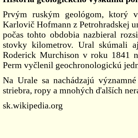
Prvým ruským geológom, ktorý ve
Karlovič Hofmann z Petrohradskej un
počas tohto obdobia nazbieral rozsi
stovky kilometrov. Ural skúmali a
Roderick Murchison v roku 1841 n
Perm vyčlenil geochronologickú jed
Na Urale sa nachádzajú významné lož
striebra, ropy a mnohých ďalších ner
sk.wikipedia.org