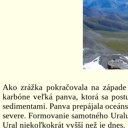
Ako zrážka pokračovala na západe
karbóne veľká panva, ktorá sa post
sedimentami. Panva prepájala oceáns
severe. Formovanie samotného Uralu
Ural niekoľkokrát vyšší než je dnes