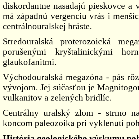
diskordantne nasadajú pieskovce a v
má západnú vergenciu vrás i menšíc
centrálnouralskej hráste.
Stredouralská proterozoická meg
porušenými kryštalinickými hor
glaukofanitmi.
Východouralská megazóna - pás rôz
vývojom. Jej súčasťou je Magnitogor
vulkanitov a zelených bridlíc.
Centrálny uralský zlom - strmo n
koncom paleozoika pri vyklenutí poh
História geologického výskumu po