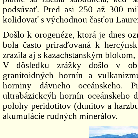
podsúvať. Pred asi 250 až 300 mi
kolidovať s východnou časťou Lauren
Došlo k orogenéze, ktorá je dnes ozn
bola často priraďovaná k hercýnsk
zrazila aj s kazachstanským blokom,
V dôsledku zrážky došlo v obl
granitoidných hornín a vulkanizm
horniny dávneho oceánskeho. Pr
ultrabázickcýh hornín oceánskeho dn
polohy peridotitov (dunitov a harzb
akumulácie rudných minerálov.