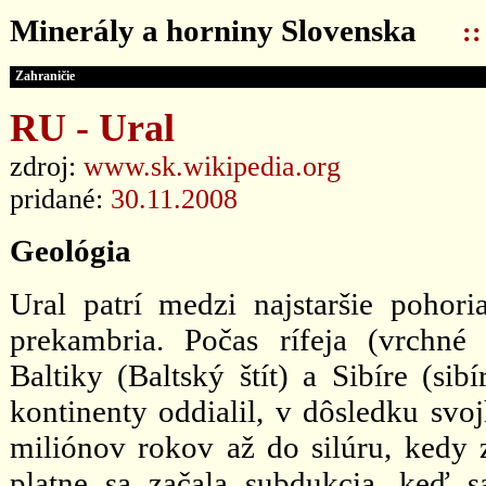
Minerály a horniny Slovenska
:
Zahraničie
RU - Ural
zdroj:
www.sk.wikipedia.org
pridané:
30.11.2008
Geológia
Ural patrí medzi najstaršie pohori
prekambria. Počas rífeja (vrchné
Baltiky (Baltský štít) a Sibíre (sib
kontinenty oddialil, v dôsledku svo
miliónov rokov až do silúru, kedy 
platne sa začala subdukcia, keď 