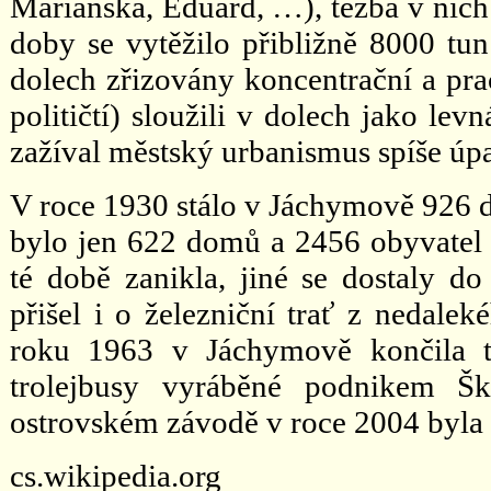
Mariánská, Eduard, …), těžba v nich
doby se vytěžilo přibližně 8000 tu
dolech zřizovány koncentrační a pra
političtí) sloužili v dolech jako lev
zažíval městský urbanismus spíše úp
V roce 1930 stálo v Jáchymově 926 d
bylo jen 622 domů a 2456 obyvatel
té době zanikla, jiné se dostaly d
přišel i o železniční trať z nedal
roku 1963 v Jáchymově končila tr
trolejbusy vyráběné podnikem Š
ostrovském závodě v roce 2004 byla z
cs.wikipedia.org