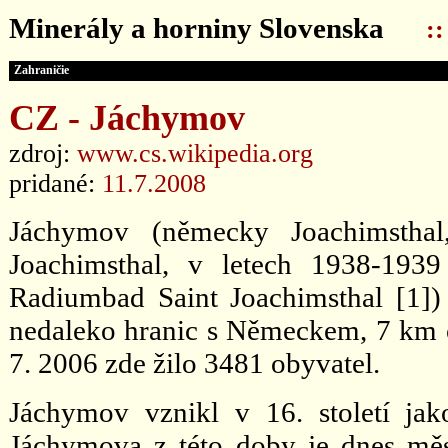
Minerály a horniny Slovenska
:
Zahraničie
CZ - Jáchymov
zdroj:
www.cs.wikipedia.org
pridané:
11.7.2008
Jáchymov (německy Joachimsthal
Joachimsthal, v letech 1938-1939
Radiumbad Saint Joachimsthal [1])
nedaleko hranic s Německem, 7 km o
7. 2006 zde žilo 3481 obyvatel.
Jáchymov vznikl v 16. století jako
Jáchymova z této doby je dnes měs