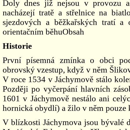
Doly dnes již nejsou v provozu a
nacházejí tratě a střelnice na bia
sjezdových a běžkařských tratí a
orientačním běhuObsah
Historie
První písemná zmínka o obci poc
obrovský vzestup, když v něm Šlikové
V roce 1534 v Jáchymově stálo kol
Později po vyčerpání hlavních záso
1601 v Jáchymově nestálo ani celý
hornická obydlí) a žilo v něm pouze
V blízkosti Jáchymova jsou bývalé d