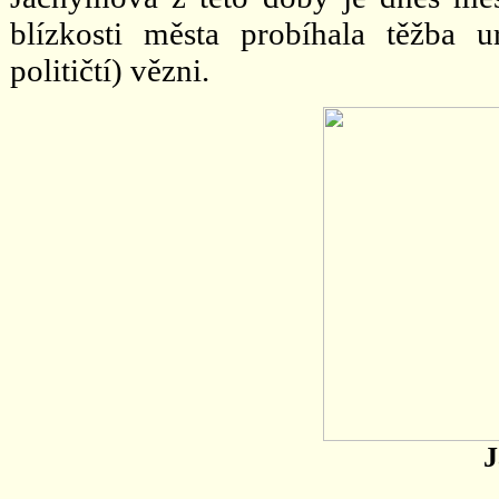
blízkosti města probíhala těžba 
političtí) vězni.
J