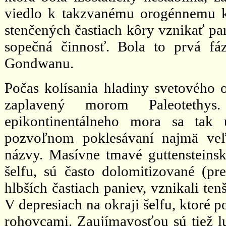
viedlo k takzvanému orogénnemu ko
stenčených častiach kôry vznikať pan
sopečná činnosť. Bola to prvá fáz
Gondwanu.
Počas kolísania hladiny svetového 
zaplavený morom Paleotethys
epikontinentálneho mora sa tak 
pozvoľnom poklesávaní najmä veľ
názvy. Masívne tmavé guttensteinské
šelfu, sú často dolomitizované (pr
hlbších častiach paniev, vznikali ten
V depresiach na okraji šelfu, ktoré p
rohovcami. Zaujímavosťou sú tiež lu