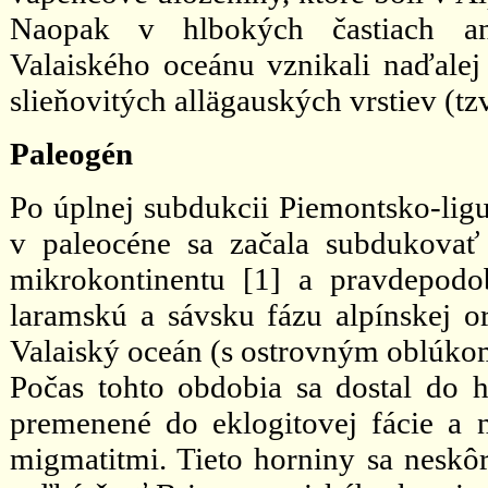
Naopak v hlbokých častiach an
Valaiského oceánu vznikali naďalej 
slieňovitých allägauských vrstiev (tz
Paleogén
Po úplnej subdukcii Piemontsko-lig
v paleocéne sa začala subdukovať 
mikrokontinentu [1] a pravdepodob
laramskú a sávsku fázu alpínskej o
Valaiský oceán (s ostrovným oblúko
Počas tohto obdobia sa dostal do 
premenené do eklogitovej fácie a n
migmatitmi. Tieto horniny sa neskôr