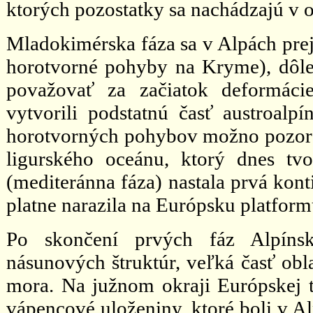
ktorých pozostatky sa nachádzajú v o
Mladokimérska fáza sa v Alpách prej
horotvorné pohyby na Kryme), dôlež
považovať za začiatok deformácie
vytvorili podstatnú časť austroalp
horotvorných pohybov možno pozorov
ligurského oceánu, ktorý dnes tvo
(mediteránna fáza) nastala prvá kont
platne narazila na Európsku platform
Po skončení prvých fáz Alpínsk
násunových štruktúr, veľká časť obla
mora. Na južnom okraji Európskej ta
vápencové uloženiny, ktoré boli v A