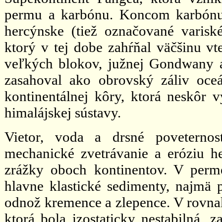
permu a karbónu. Koncom karbónu
hercýnske (tiež označované varisk
ktorý v tej dobe zahŕňal väčšinu vt
veľkých blokov, južnej Gondwany 
zasahoval ako obrovský záliv oceá
kontinentálnej kôry, ktorá neskôr v
himalájskej sústavy.
Vietor, voda a drsné poveterno
mechanické zvetrávanie a eróziu he
zrážky oboch kontinentov. V perme
hlavne klastické sedimenty, najmä 
odnož kremence a zlepence. V rovnak
ktorá bola izostaticky nestabilná, z