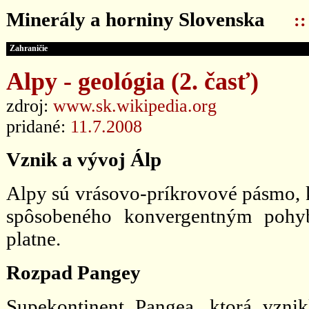
Minerály a horniny Slovenska
:
Zahraničie
Alpy - geológia (2. časť)
zdroj:
www.sk.wikipedia.org
pridané:
11.7.2008
Vznik a vývoj Álp
Alpy sú vrásovo-príkrovové pásmo, k
spôsobeného konvergentným pohybo
platne.
Rozpad Pangey
Supekontinent Pangea, ktorá vzni