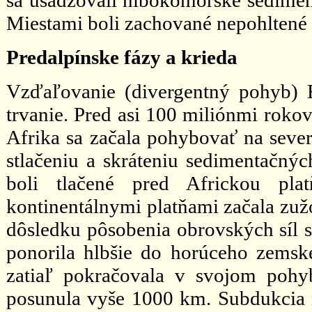
sa usadzovali hlbokomorské sediment
Miestami boli zachované nepohltené o
Predalpínske fázy a krieda
Vzďaľovanie (divergentný pohyb) E
trvanie. Pred asi 100 miliónmi rokov
Afrika sa začala pohybovať na seve
stlačeniu a skráteniu sedimentačný
boli tlačené pred Africkou pl
kontinentálnymi platňami začala zu
dôsledku pôsobenia obrovských síl sa
ponorila hlbšie do horúceho zemskéh
zatiaľ pokračovala v svojom pohy
posunula vyše 1000 km. Subdukcia m