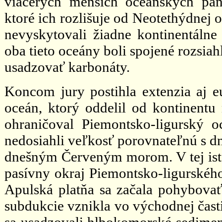
viacerých menších oceánskych pan
ktoré ich rozlišuje od Neotethýdnej 
nevyskytovali žiadne kontinentálne
oba tieto oceány boli spojené rozsia
usadzovať karbonáty.
Koncom jury postihla extenzia aj eu
oceán, ktorý oddelil od kontinentu 
ohraničoval Piemontsko-ligurský o
nedosiahli veľkosť porovnateľnú s d
dnešným Červeným morom. V tej istej
pasívny okraj Piemontsko-ligurskéh
Apulská platňa sa začala pohybovať
subdukcie vznikla vo východnej časti