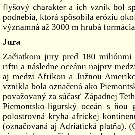
flyšový charakter a ich vznik bol 
podnebia, ktorá spôsobila eróziu oko
významná až 3000 m hrubá formácia 
Jura
Začiatkom jury pred 180 miliónmi
riftu a následne oceánu najprv med
aj medzi Afrikou a Južnou Ameriko
vznikla bola označená ako Piemontsk
považovaný za súčasť Západnej Tethy
Piemontsko-ligurský oceán s ňou 
polostrovná kryha africkej kontine
(označovaná aj Adriatická platňa).