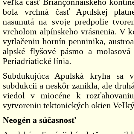
veľká časť Briançonnaiského kontine
bola vrchná časť Apulskej platne
nasunutá na svoje predpolie tvore
vrcholom alpínskeho vrásnenia. V ko
vytlačeniu hornín penninika, austroa
alpské flyšové pásmo a molasová 
Periadriatické línia.
Subdukujúca Apulská kryha sa vš
subdukcii a neskôr zanikla, ale druh
viedol v miocéne k rozťahovaniu
vytvoreniu tektonických okien Veľký
Neogén a súčasnosť