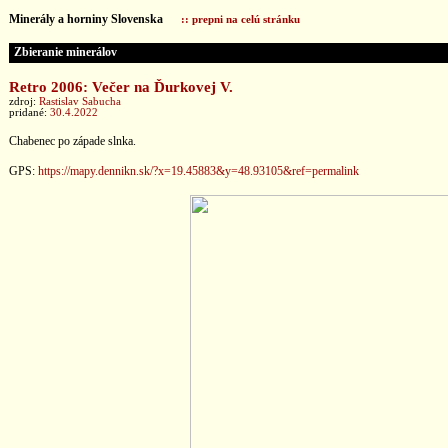
Minerály a horniny Slovenska
:: prepni na celú stránku
Zbieranie minerálov
Retro 2006: Večer na Ďurkovej V.
zdroj:
Rastislav Sabucha
pridané:
30.4.2022
Chabenec po západe slnka.
GPS:
https://mapy.dennikn.sk/?x=19.45883&y=48.93105&ref=permalink