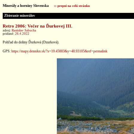
Minerály a horniny Slovenska
:: prepni na celú stránku
Zbieranie minerálov
Retro 2006: Večer na Ďurkovej III.
zdroj:
Rastislav Sabucha
pridané:
26.4.2022
Pohľad do doliny Ďurková (Dzurková).
GPS:
https://mapy.dennikn.sk/?x=19.45883&y=48.93105&ref=permalink