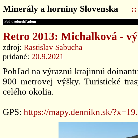
Minerály a horniny Slovenska
:
Pod drobnohľadom
Retro 2013: Michalková - v
zdroj:
Rastislav Sabucha
pridané:
20.9.2021
Pohľad na výraznú krajinnú doinan
900 metrovej výšky. Turistické tra
celého okolia.
GPS:
https://mapy.dennikn.sk/?x=