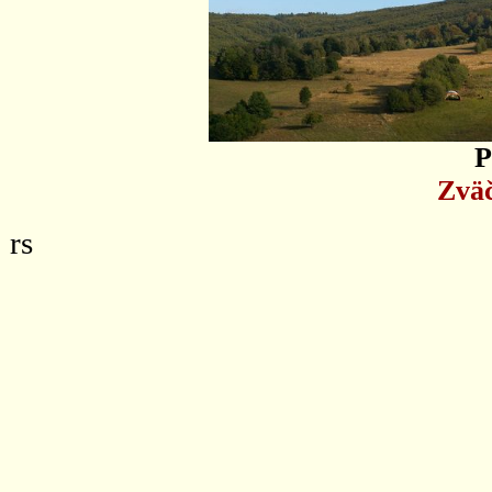
P
Zväč
rs