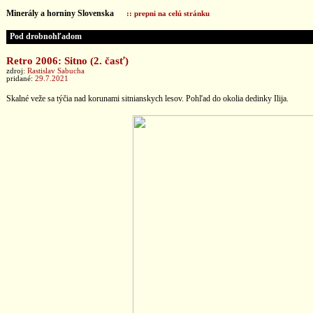
Minerály a horniny Slovenska
:: prepni na celú stránku
Pod drobnohľadom
Retro 2006: Sitno (2. časť)
zdroj:
Rastislav Sabucha
pridané:
29.7.2021
Skalné veže sa týčia nad korunami sitnianskych lesov. Pohľad do okolia dedinky Ilija.