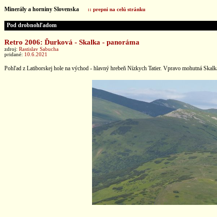
Minerály a horniny Slovenska
:: prepni na celú stránku
Pod drobnohľadom
Retro 2006: Ďurková - Skalka - panoráma
zdroj:
Rastislav Sabucha
pridané:
10.6.2021
Pohľad z Latiborskej hole na východ - hlavný hrebeň Nízkych Tatier. Vpravo mohutná Skalk