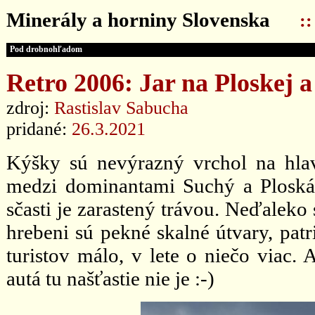
Minerály a horniny Slovenska
:
Pod drobnohľadom
Retro 2006: Jar na Ploskej 
zdroj:
Rastislav Sabucha
pridané:
26.3.2021
Kýšky sú nevýrazný vrchol na hla
medzi dominantami Suchý a Ploská.
sčasti je zarastený trávou. Neďaleko
hrebeni sú pekné skalné útvary, patr
turistov málo, v lete o niečo viac. 
autá tu našťastie nie je :-)