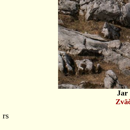
Jar
Zväč
rs