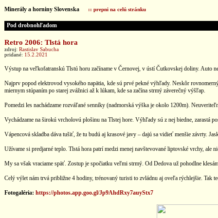
Minerály a horniny Slovenska
:: prepni na celú stránku
Pod drobnohľadom
Retro 2006: Tlstá hora
zdroj:
Rastislav Sabucha
pridané:
15.2.2021
Výstup na veľkofatranskú Tlstú horu začíname v Černovej, v ústí Čutkovskej doliny. Auto ne
Najprv popod elektrovod vysokého napätia, kde sú prvé pekné výhľady. Neskôr rovnomern
miernym stúpaním po starej zvážnici až k lúkam, kde sa začína strmý záverečný výšľap.
Pomedzi les nachádzame rozváľané senníky (nadmorská výška je okolo 1200m). Neuveriteľné 
Vychádzame na širokú vrcholovú plošinu na Tlstej hore. Výhľady sú z nej biedne, zarastá post
Vápencová skladba dáva tušiť, že tu budú aj krasové javy – dajú sa vidieť menšie závrty. Jask
Užívame si predjarné teplo. Tlstá hora patrí medzi menej navštevované liptovské vrchy, ale 
My sa však vraciame späť. Zostup je spočiatku veľmi strmý. Od Dedova už pohodlne klesám
Celý výlet nám trvá približne 4 hodiny, trénovaný turisti to zvládnu aj oveľa rýchlejšie. Tak te
Fotogaléria:
https://photos.app.goo.gl/Jp9AhdRxy7auyStx7