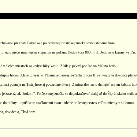
chávame pri chate Fatranka a po červenej turistickej značke strmo stúpame hore.
ým, už o niečo miernejším stúpaním na poľanu Dedov (cca 800m). Z Dedova je krásny výhľad
v akých miestach sa kedysi lúky kosili. Z lúk je pekný pohľad na Málinô brdo.
upne horou. Ale je tu krásne. Plošina je naozaj rozľahlá. Počas II. sv. vojny tu dokonca plánov
yniari poznajú na Tlstej hore aj podzemné útvary. Z minerálov sa tu dá nájsť asi len kalcit s li
nie je zase až tak „bokom“. Po červenej značke sa dá pokračovať ďalej až do Šiprúnskeho sedla 
e do doliny – opúšťame značkovanú trasu a ideme po lesnej ceste s veľmi miernym sklonom.
da, dovidenia, Tlstá hora.