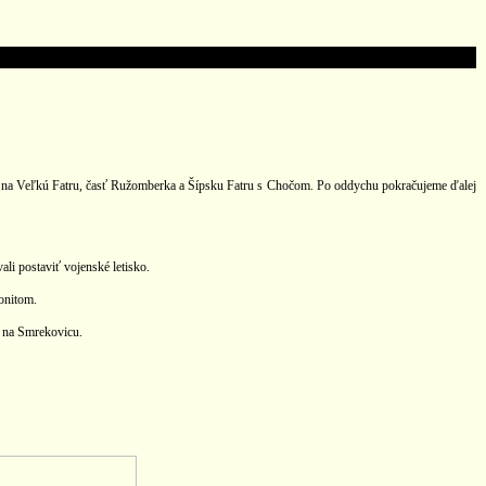
 na Veľkú Fatru, časť Ružomberka a Šípsku Fatru s Chočom. Po oddychu pokračujeme ďalej
ali postaviť vojenské letisko.
monitom.
a na Smrekovicu.