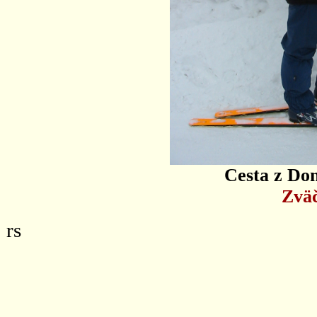
Cesta z Do
Zväč
rs