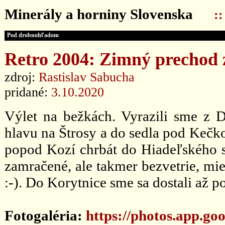
Minerály a horniny Slovenska
:
Pod drobnohľadom
Retro 2004: Zimný prechod 
zdroj:
Rastislav Sabucha
pridané:
3.10.2020
Výlet na bežkách. Vyrazili sme z 
hlavu na Štrosy a do sedla pod Kečk
popod Kozí chrbát do Hiadeľského se
zamračené, ale takmer bezvetrie, mi
:-). Do Korytnice sme sa dostali až p
Fotogaléria:
https://photos.app.