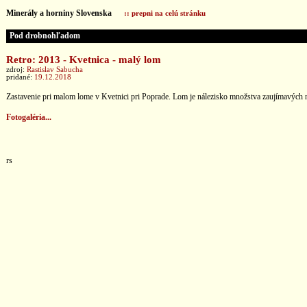
Minerály a horniny Slovenska
:: prepni na celú stránku
Pod drobnohľadom
Retro: 2013 - Kvetnica - malý lom
zdroj:
Rastislav Sabucha
pridané:
19.12.2018
Zastavenie pri malom lome v Kvetnici pri Poprade. Lom je nálezisko množstva zaujímavých ner
Fotogaléria...
rs