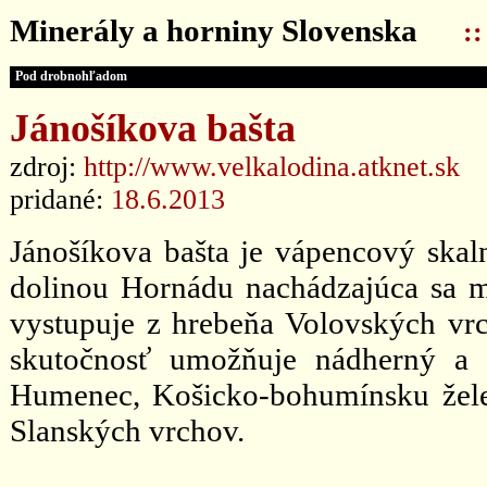
Minerály a horniny Slovenska
:
Pod drobnohľadom
Jánošíkova bašta
zdroj:
http://www.velkalodina.atknet.sk
pridané:
18.6.2013
Jánošíkova bašta je vápencový skal
dolinou Hornádu nachádzajúca sa 
vystupuje z hrebeňa Volovských vrc
skutočnosť umožňuje nádherný a 
Humenec, Košicko-bohumínsku žele
Slanských vrchov.