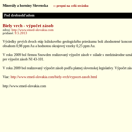
Minerály a horniny Slovenska
:: prepni na celú stránku
Pod drobnohľadom
Biely vrch - výpočet zásob
zdroj:
http://www.emed-slovakia.com
pridané:
9.5.2013
Výsledky prvých dvoch etáp ložiskového geologického prieskumu boli zhodnotené koncom 
obsahom 0,98 ppm Au a hodnotou okrajovej vzorky 0,25 ppm Au.
V roku 2009 bol firmou Snowden realizovaný výpočet zásob v súlade s medzinárodne uz
pre výpočet zásob NI 43-101.
V roku 2009 bol realizovaný výpočet zásob podľa platnej slovenskej legislatívy. Výpočet z
Viac:
http://www.emed-slovakia.com/biely-vrch/vypocet-zasob.html
http://www.emed-slovakia.com