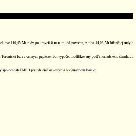
elkove 110,45 Mt rudy po úroveň 0 m n. m. od povrchu, z toho 44,03 Mt bilančnej rudy s
Torontskú burzu cenných papierov bol výpočet modifikovaný podľa kanadského štandardu
avky spoločnosti EMED pre udelenie osvedčenia o výhradnom ložisku.