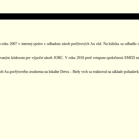
roku 2007 v internej správe s odhadom zásob porfýrových Au rúd. Na ložisku sa odhadlo c
návaným kódexom pre výpočet zásob JORC. V roku 2010 pred vstupom spoločnosti EMED na 
ásob Au-porfýrového zrudnenia na lokalite Detva – Biely vrch sa realizoval na základe požiad