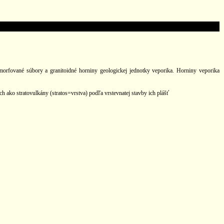
morfované súbory a granitoidné horniny geologickej jednotky veporika. Horniny veporika
 ako stratovulkány (stratos=vrstva) podľa vrstevnatej stavby ich plášť