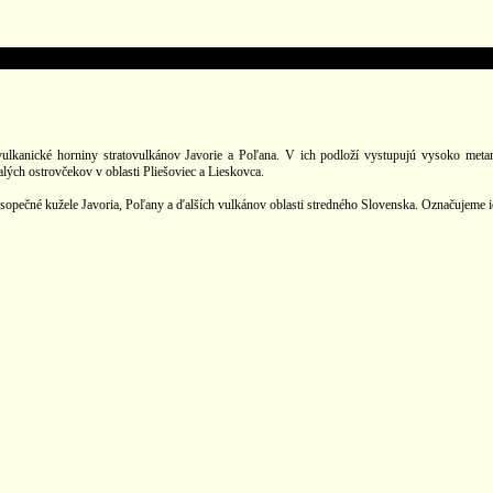
ulkanické horniny stratovulkánov Javorie a Poľana. V ich podloží vystupujú vysoko meta
lých ostrovčekov v oblasti Pliešoviec a Lieskovca.
opečné kužele Javoria, Poľany a ďalších vulkánov oblasti stredného Slovenska. Označujeme ich