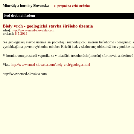
Minerály a horniny Slovenska
:: prepni na celú stránku
Pod drobnohľadom
Biely vrch - geologická stavba širšieho územia
zdroj:
http://www.emed-slovakia.com
pridané:
8.5.2013
Na geologickej stavbe územia sa podieľajú rozhodujúcou mierou treťohorné (neogénne) v
vychádzajú na povrch východne od obce Kriváň inak v sledovanej oblasti už len v podobe ma
V horninovom prostredí veporika sa v mladších treťohorách (miocén) sformovali andezitové s
Viac:
http://www.emed-slovakia.com/biely-vrch/geologia.html
http://www.emed-slovakia.com