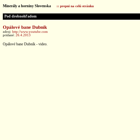
Minerály a horniny Slovenska
:: prepni na celú stránku
Pod drobnohľadom
Opálové bane Dubník
zdroj:
http://www.youtube.com
pridané:
26.4.2013
Opálové bane Dubník - video.