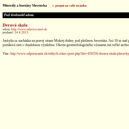
Minerály a horniny Slovenska
:: prepni na celú stránku
Pod drobnohľadom
Deravá skala
zdroj:
http://www.odporucame.sk
pridané:
24.4.2013
Jaskyňa sa nachádza na pravej strane Mokrej doliny pod plošinou Javorinka. Asi 10 m nad 
portálová sien s chudobnou výzdobou. Okrem geomorfologického významu má veľké archeologi
Viac:
http://www.odporucame.sk/oddych-relax-sport.php?det=459356-derava-skala-plaveck