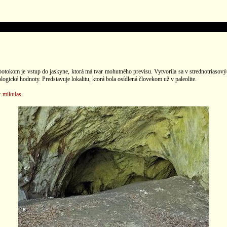
potokom je vstup do jaskyne, ktorá má tvar mohutného previsu. Vytvorila sa v strednotrias
cké hodnoty. Predstavuje lokalitu, ktorá bola osídlená človekom už v paleolite.
y-mikulas