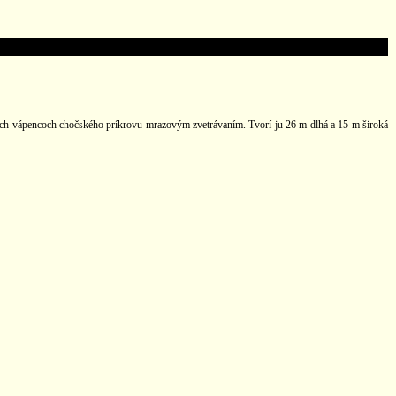
ových vápencoch chočského príkrovu mrazovým zvetrávaním. Tvorí ju 26 m dlhá a 15 m široká