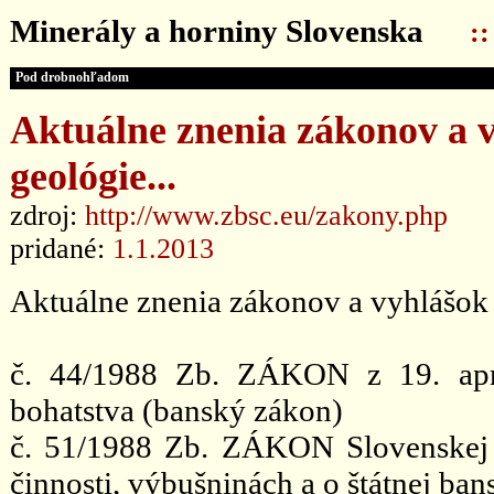
Minerály a horniny Slovenska
:
Pod drobnohľadom
Aktuálne znenia zákonov a vy
geológie...
zdroj:
http://www.zbsc.eu/zakony.php
pridané:
1.1.2013
Aktuálne znenia zákonov a vyhlášok z 
č. 44/1988 Zb. ZÁKON z 19. aprí
bohatstva (banský zákon)
č. 51/1988 Zb. ZÁKON Slovenskej n
činnosti, výbušninách a o štátnej ban