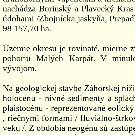
nachádza Borinský a Plavecký Kras
údohami /Zbojnícka jaskyňa, Prepadl
98 157,70 ha.
Územie okresu je rovinaté, mierne 
pohoriu Malých Karpát. V minulo
vývojom.
Na geologickej stavbe Záhorskej níž
holocenu - nivné sedimenty a splach
plaistocénu - reprezentované eolický
, riečnymi formami / fluviálno-štrko
veku /. Z obdobia neogénu sú zastúpen