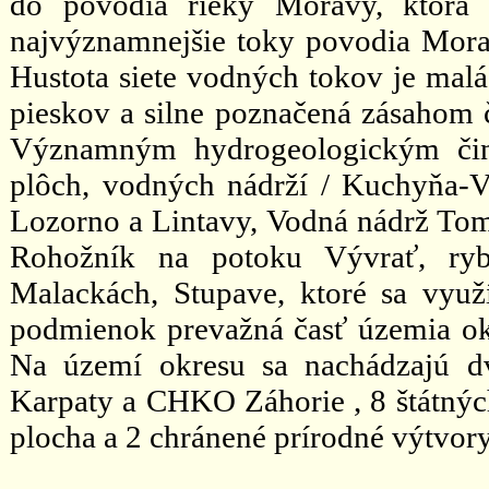
do povodia rieky Moravy, ktorá 
najvýznamnejšie toky povodia Mora
Hustota siete vodných tokov je mal
pieskov a silne poznačená zásahom č
Významným hydrogeologickým čin
plôch, vodných nádrží / Kuchyňa-
Lozorno a Lintavy, Vodná nádrž Tom
Rohožník na potoku Vývrať, ryb
Malackách, Stupave, ktoré sa využ
podmienok prevažná časť územia okre
Na území okresu sa nachádzajú d
Karpaty a CHKO Záhorie , 8 štátných
plocha a 2 chránené prírodné výtvory