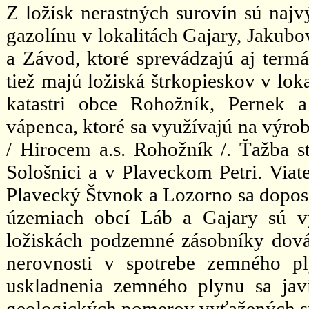
Z ložísk nerastných surovín sú naj
gazolínu v lokalitách Gajary, Jakub
a Závod, ktoré sprevádzajú aj term
tiež majú ložiská štrkopieskov v lo
katastri obce Rohožník, Pernek a
vápenca, ktoré sa využívajú na výro
/ Hirocem a.s. Rohožník /. Ťažba 
Sološnici a v Plaveckom Petri. Viate
Plavecký Štvnok a Lozorno sa dopos
územiach obcí Láb a Gajary sú v
ložiskách podzemné zásobníky dov
nerovnosti v spotrebe zemného p
uskladnenia zemného plynu sa jav
geologických pomerov vyťažených st