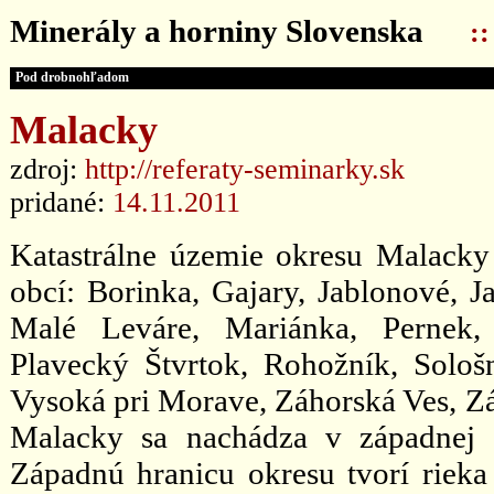
Minerály a horniny Slovenska
:
Pod drobnohľadom
Malacky
zdroj:
http://referaty-seminarky.sk
pridané:
14.11.2011
Katastrálne územie okresu Malacky
obcí: Borinka, Gajary, Jablonové, 
Malé Leváre, Mariánka, Pernek, 
Plavecký Štvrtok, Rohožník, Sološ
Vysoká pri Morave, Záhorská Ves, Z
Malacky sa nachádza v západnej 
Západnú hranicu okresu tvorí rieka