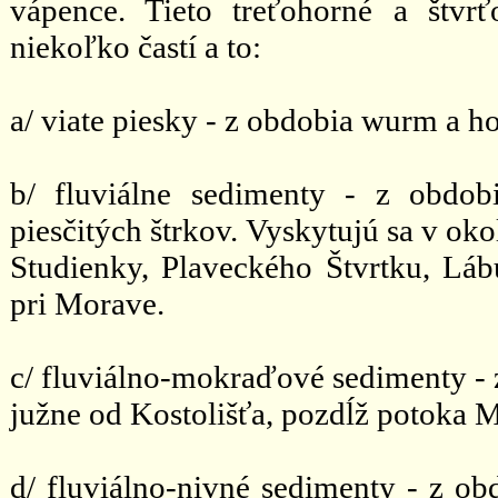
vápence. Tieto treťohorné a štvr
niekoľko častí a to:
a/ viate piesky - z obdobia wurm a h
b/ fluviálne sedimenty - z obdobi
piesčitých štrkov. Vyskytujú sa v ok
Studienky, Plaveckého Štvrtku, L
pri Morave.
c/ fluviálno-mokraďové sedimenty - 
južne od Kostolišťa, pozdĺž potoka M
d/ fluviálno-nivné sedimenty - z ob