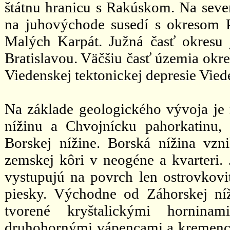
štátnu hranicu s Rakúskom. Na seve
na juhovýchode susedí s okresom P
Malých Karpát. Južná časť okresu
Bratislavou. Väčšiu časť územia okre
Viedenskej tektonickej depresie Viede
Na základe geologického vývoja je
nížinu a Chvojnícku pahorkatinu,
Borskej nížine. Borská nížina vz
zemskej kôri v neogéne a kvarteri. 
vystupujú na povrch len ostrovkovi
piesky. Východne od Záhorskej níž
tvorené kryštalickými horninami
druhohornými vápencami a kremenca