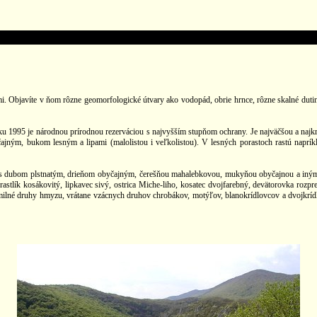
Objavíte v ňom rôzne geomorfologické útvary ako vodopád, obrie hrnce, rôzne skalné dutiny a
ku 1995 je národnou prírodnou rezerváciou s najvyšším stupňom ochrany. Je najväčšou a na
jným, bukom lesným a lipami (malolistou i veľkolistou). V lesných porastoch rastú napríkla
 s dubom plstnatým, drieňom obyčajným, čerešňou mahalebkovou, mukyňou obyčajnou a inými
erastlík kosákovitý, lipkavec sivý, ostrica Miche-liho, kosatec dvojfarebný, devätorovka roz
milné druhy hmyzu, vrátane vzácnych druhov chrobákov, motýľov, blanokrídlovcov a dvojkríd