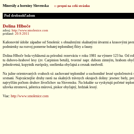
Minerály a horniny Slovenska
:: prepni na celú stránku
Pod drobnohľadom
Dolina Hlboče
zdroj:
http://www.smolenice.com
pridané:
20.9.2011
Kaňonovité údolie západne od Smoleníc s obnaženými skalnatými útvarmi a krasovými javmi. 
podmienky na rozvoj pomerne bohatej teplomilnej flóry a fauny.
Dolina Hlboče bola vyhlásená za prírodnú rezerváciu v roku 1981 na výmere 123 ha. Od ro
tu dubovo-hrabové lesy (zv. Carpinion betuli), tvorené napr. dubom zimným, hrabom obyča
jednokvetná, kopytník európsky, snežienka obyčajná a cesnak medvedí.
Na južne orientovaných svahoch sú zachované teplomilné a suchomilné lesné spoločenstvá
srstnatá. Najvzácnejšie druhy rastú na skalných trávnych okrajoch doliny: jesenec biely, pr
najvyšším počtom druhov živočíchov na Slovensku. Na lokalite sa vyskytujú početné teplo
užovka stromová, jašterica múrová, piskor obyčajný, hrdziak lesný.
Viac:
http://www.smolenice.com