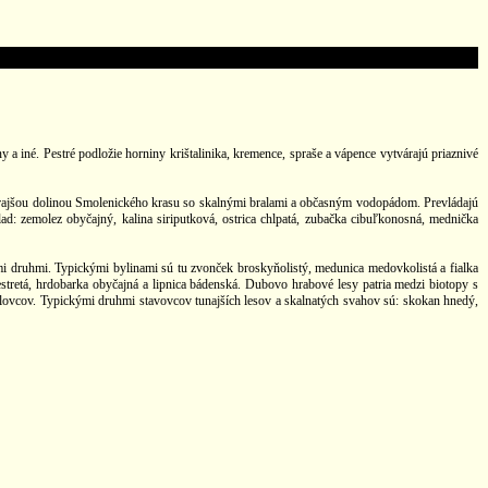
 iné. Pestré podložie horniny krištalinika, kremence, spraše a vápence vytvárajú priaznivé
jkrajšou dolinou Smolenického krasu so skalnými bralami a občasným vodopádom. Prevládajú
d: zemolez obyčajný, kalina siriputková, ostrica chlpatá, zubačka cibuľkonosná, mednička
 druhmi. Typickými bylinami sú tu zvonček broskyňolistý, medunica medovkolistá a fialka
prestretá, hrdobarka obyčajná a lipnica bádenská. Dubovo hrabové lesy patria medzi biotopy s
lovcov. Typickými druhmi stavovcov tunajších lesov a skalnatých svahov sú: skokan hnedý,