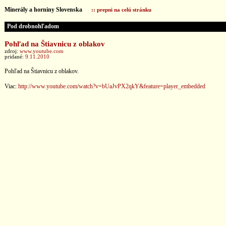
Minerály a horniny Slovenska
:: prepni na celú stránku
Pod drobnohľadom
Pohľad na Štiavnicu z oblakov
zdroj:
www.youtube.com
pridané:
9.11.2010
Pohľad na Štiavnicu z oblakov.
Viac:
http://www.youtube.com/watch?v=bUaJvPX2qkY&feature=player_embedded