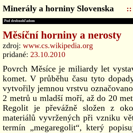
Minerály a horniny Slovenska
:
Pod drobnohľadom
Měsíční horniny a nerosty
zdroj:
www.cs.wikipedia.org
pridané:
23.10.2010
Povrch Měsíce je miliardy let vyst
komet. V průběhu času tyto dopady
vytvořily jemnou vrstvu označovanou 
2 metrů u mladší moří, až do 20 met
Regolit je převážně složen z oko
materiálů vyvržených při vzniku vět
termín „megaregolit“, který popisuj