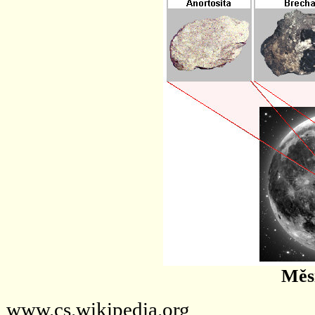
Měsí
www.cs.wikipedia.org