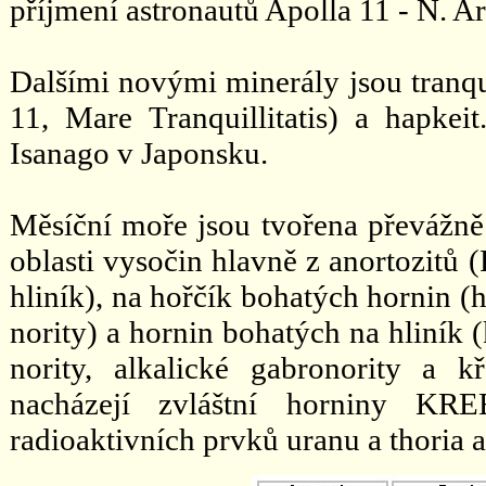
příjmení astronautů Apolla 11 - N. Ar
Dalšími novými minerály jsou tranqui
11, Mare Tranquillitatis) a hapkei
Isanago v Japonsku.
Měsíční moře jsou tvořena převážně
oblasti vysočin hlavně z anortozitů (
hliník), na hořčík bohatých hornin (h
nority) a hornin bohatých na hliník 
nority, alkalické gabronority a
nacházejí zvláštní horniny KRE
radioaktivních prvků uranu a thoria