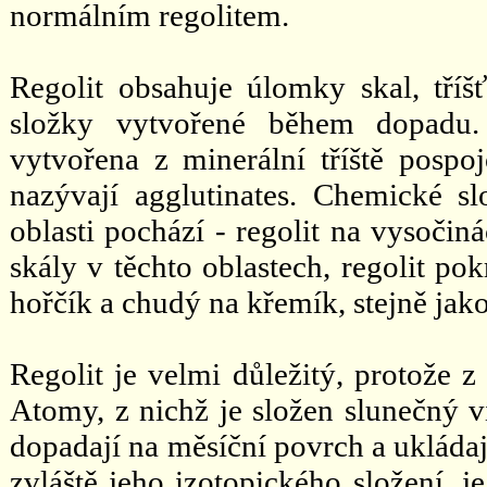
normálním regolitem.
Regolit obsahuje úlomky skal, tříš
složky vytvořené během dopadu. 
vytvořena z minerální tříště pospo
nazývají agglutinates. Chemické sl
oblasti pochází - regolit na vysočin
skály v těchto oblastech, regolit po
hořčík a chudý na křemík, stejně jako
Regolit je velmi důležitý, protože z 
Atomy, z nichž je složen slunečný ví
dopadají na měsíční povrch a ukládají
zvláště jeho izotopického složení, j