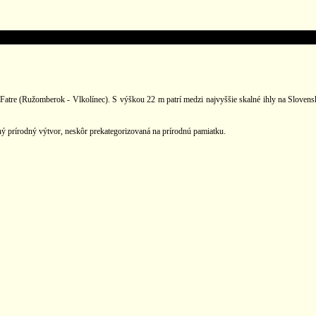
Fatre (Ružomberok - Vlkolínec). S výškou 22 m patrí medzi najvyššie skalné ihly na Slovensk
ný prírodný výtvor, neskôr prekategorizovaná na prírodnú pamiatku.