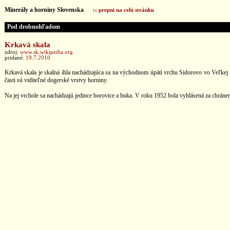
Minerály a horniny Slovenska
:: prepni na celú stránku
Pod drobnohľadom
Krkavá skala
zdroj:
www.sk.wikipedia.org
pridané:
19.7.2010
Krkavá skala je skalná ihla nachádzajúca sa na východnom úpätí vrchu Sidorovo vo Veľkej 
časti sú viditeľné dogerské vrstvy horniny.
Na jej vrchole sa nachádzajú jedince borovice a buka. V roku 1952 bola vyhlásená za chráne