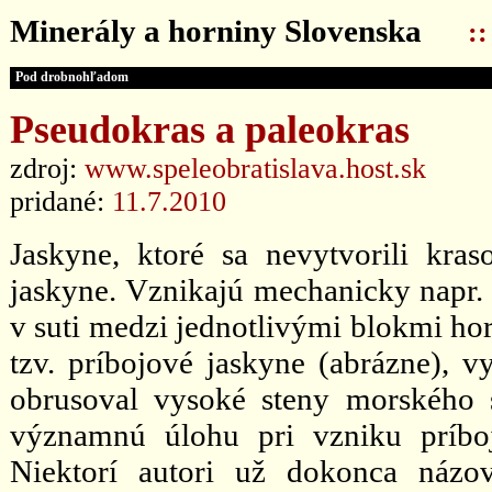
Minerály a horniny Slovenska
:
Pod drobnohľadom
Pseudokras a paleokras
zdroj:
www.speleobratislava.host.sk
pridané:
11.7.2010
Jaskyne, ktoré sa nevytvorili kr
jaskyne. Vznikajú mechanicky napr. 
v suti medzi jednotlivými blokmi hor
tzv. príbojové jaskyne (abrázne), 
obrusoval vysoké steny morského 
významnú úlohu pri vzniku príbo
Niektorí autori už dokonca názo