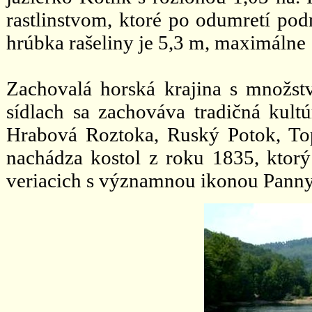
rastlinstvom, ktoré po odumretí podm
hrúbka rašeliny je 5,3 m, maximáln
Zachovalá horská krajina s množstv
sídlach sa zachováva tradičná kult
Hrabová Roztoka, Ruský Potok, To
nachádza kostol z roku 1835, ktor
veriacich s významnou ikonou Panny