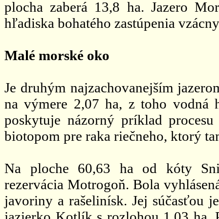
plocha zaberá 13,8 ha. Jazero Mor
hľadiska bohatého zastúpenia vzácny
Malé morské oko
Je druhým najzachovanejším jazerom
na výmere 2,07 ha, z toho vodná h
poskytuje názorný príklad procesu 
biotopom pre raka riečneho, ktorý ta
Na ploche 60,63 ha od kóty Sni
rezervácia Motrogoň. Bola vyhlásen
javoriny a rašelinísk. Jej súčasťou 
jazierko Kotlík s rozlohou 1,03 ha