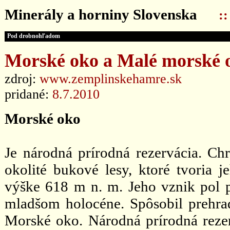
Minerály a horniny Slovenska
:
Pod drobnohľadom
Morské oko a Malé morské 
zdroj:
www.zemplinskehamre.sk
pridané:
8.7.2010
Morské oko
Je národná prírodná rezervácia. C
okolité bukové lesy, ktoré tvoria 
výške 618 m n. m. Jeho vznik po
mladšom holocéne. Spôsobil prehrad
Morské oko. Národná prírodná reze