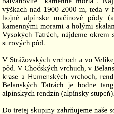
balvanovité "kamenné moria". Na
výškach nad 1900-2000 m, teda v ho
hojné alpínske mačinové pôdy (al
kamennými morami a holými skalami
Vysokých Tatrách, nájdeme okrem s
surových pôd.
V Strážovských vrchoch a vo Velikej
pôd. V Chočských vrchuch, v Belans
krase a Humenských vrchoch, rendz
Belanských Tatrách je hodne tang
alpínskych rendzín (alpínsky stupeň)
Do tretej skupiny zahrňujeme naše s