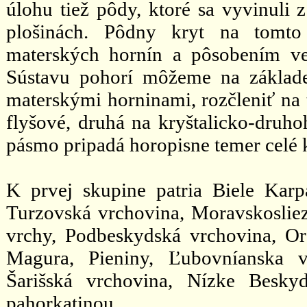
úlohu tiež pôdy, ktoré sa vyvinuli 
plošinách. Pôdny kryt na tomt
materských hornín a pôsobením ver
Sústavu pohorí môžeme na základe
materskými horninami, rozčleniť na t
flyšové, druhá na kryštalicko-druho
pásmo pripadá horopisne temer celé
K prvej skupine patria Biele Karp
Turzovská vrchovina, Moravskoslie
vrchy, Podbeskydská vrchovina, Or
Magura, Pieniny, Ľubovníanska v
Šarišská vrchovina, Nízke Besky
pahorkatinou.