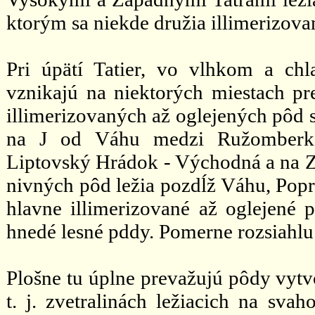
ktorým sa niekde družia illimerizova
Pri úpätí Tatier, vo vlhkom a ch
vznikajú na niektorých miestach p
illimerizovaných až oglejených pôd 
na J od Váhu medzi Ružomberko
Liptovský Hrádok - Východná a na 
nivných pôd ležia pozdĺž Váhu, Popr
hlavne illimerizované až oglejené
hnedé lesné pddy. Pomerne rozsiahlu
Plošne tu úplne prevažujú pôdy vytv
t. j. zvetralinách ležiacich na sva