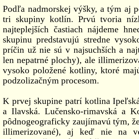
Podľa nadmorskej výšky, a tým aj po
tri skupiny kotlín. Prvú tvoria ní
najteplejších častiach nájdeme h
skupinu predstavujú stredne vysok
príčin už nie sú v najsuchších a naj
len nepatrné plochy), ale illimerizo
vysoko položené kotliny, ktoré maj
podzolizačným procesom.
K prvej skupine patrí kotlina Ipeľs
a Ilavská. Lučensko-rimavská a Ko
pôdnogeograficky zaujímavú tým, ž
illimerizované), aj keď nie na 