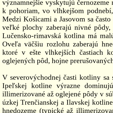
významnejšie vyskytujú černozeme n
k pohoriam, vo vlhkejšom podnebí,
Medzi Košicami a Jasovom sa často 
veľké plochy zaberajú nivné pôdy,
Lučensko-rimavská kotlina má mal
Oveľa väčšiu rozlohu zaberajú hn
ktoré v ešte vlhkejších častiach k
oglejených pôd, hojne prerušovanýc
V severovýchodnej časti kotliny sa 
Ipeľskej kotline výrazne dominuj
illimerizované až oglejené pôdy v 
úzkej Trenčianskej a Ilavskej kotlin
hnedozeme (typické až illimerizova