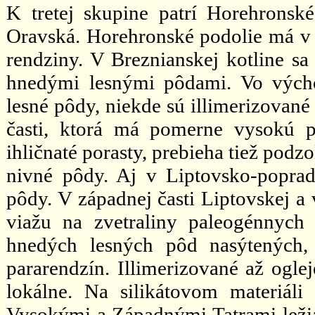
K tretej skupine patrí Horehronsk
Oravská. Horehronské podolie má v 
rendziny. V Breznianskej kotline sa 
hnedými lesnými pôdami. Vo výcho
lesné pôdy, niekde sú illimerizované
časti, ktorá má pomerne vysokú p
ihličnaté porasty, prebieha tiež pod
nivné pôdy. Aj v Liptovsko-poprad
pôdy. V západnej časti Liptovskej a 
viažu na zvetraliny paleogénnych 
hnedých lesných pôd nasýtených,
pararendzín. Illimerizované až ogl
lokálne. Na silikátovom materiáli
Vysokými a Západnými Tatrami ležia