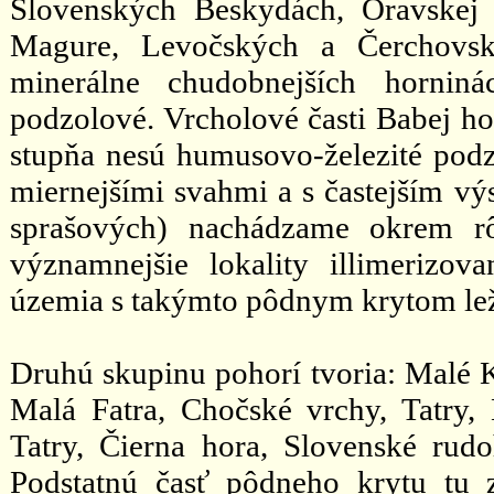
Slovenských Beskydách, Oravskej 
Magure, Levočských a Čerchovský
minerálne chudobnejších hornin
podzolové. Vrcholové časti Babej ho
stupňa nesú humusovo-železité podz
miernejšími svahmi a s častejším v
sprašových) nachádzame okrem r
významnejšie lokality illimerizov
územia s takýmto pôdnym krytom le
Druhú skupinu pohorí tvoria: Malé K
Malá Fatra, Chočské vrchy, Tatry, 
Tatry, Čierna hora, Slovenské rud
Podstatnú časť pôdneho krytu tu 