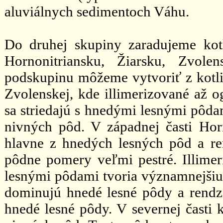
aluviálnych sedimentoch Váhu.
Do druhej skupiny zaradujeme kotl
Hornonitriansku, Žiarsku, Zvole
podskupinu môžeme vytvoriť z kotlin
Zvolenskej, kde illimerizované až og
sa striedajú s hnedými lesnými pôdam
nivných pôd. V západnej časti Horn
hlavne z hnedých lesných pôd a ren
pôdne pomery veľmi pestré. Illime
lesnými pôdami tvoria významnejšiu 
dominujú hnedé lesné pôdy a rendz
hnedé lesné pôdy. V severnej časti 