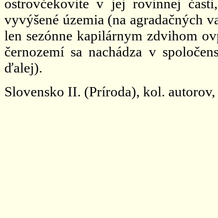
ostrovčekovite v jej rovinnej čast
vyvýšené územia (na agradačných va
len sezónne kapilárnym zdvihom ovp
černozemí sa nachádza v spoločen
ďalej).
Slovensko II. (Príroda), kol. autorov