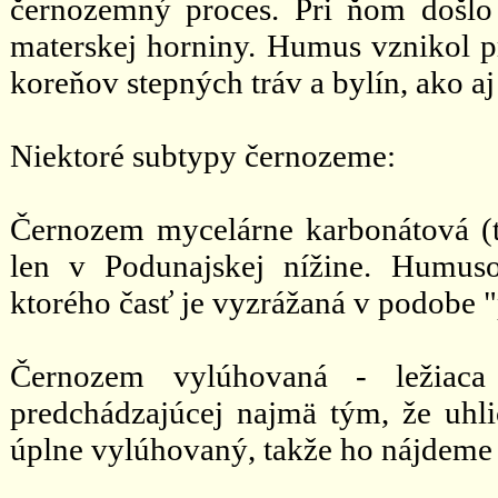
černozemný proces. Pri ňom došlo
materskej horniny. Humus vznikol 
koreňov stepných tráv a bylín, ako 
Niektoré subtypy černozeme:
Černozem mycelárne karbonátová (t
len v Podunajskej nížine. Humuso
ktorého časť je vyzrážaná v podobe 
Černozem vylúhovaná - ležiaca
predchádzajúcej najmä tým, že uhl
úplne vylúhovaný, takže ho nájdeme a