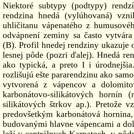
Niektoré subtypy (podtypy) rendzí
rendzina hnedá (vylúhovaná) vzni
uhličitanu vápenatého z humusovéh
odvápnení zeminy sa často vytvár
(B). Profil hnedej rendziny ukazuje 
lesnej pôde (pozri ďalej). Hnedá ren
ako typická, a preto I i úrodnejšia
rozlišujú ešte pararendzinu ako samos
vytvorená z vápencov a dolomitov
karbonátovo-silikátových hornín (
silikátových štrkov ap.). Pretože 
predovšetkým karbonátová hornina, 
budovanými hlavne vápencami a dolo
leží v centrálnych Karpatoch, v pôd