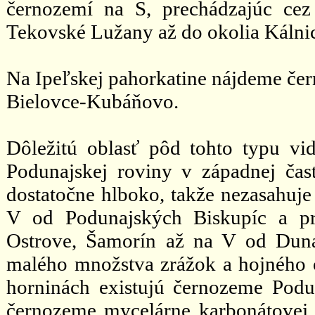
černozemí na S, prechádzajúc cez
Tekovské Lužany až do okolia Kálnic
Na Ipeľskej pahorkatine nájdeme če
Bielovce-Kubáňovo.
Dôležitú oblasť pôd tohto typu v
Podunajskej roviny v západnej čas
dostatočne hlboko, takže nezasahuje
V od Podunajských Biskupíc a pr
Ostrove, Šamorín až na V od Duna
malého množstva zrážok a hojného 
horninách existujú černozeme Podu
černozeme mycelárne karbonátovej 