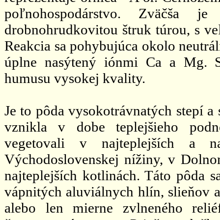
poľnohospodárstvo. Zväčša je
drobnohrudkovitou štruk túrou, s
Reakcia sa pohybujúca okolo neutrá
úplne nasýtený iónmi Ca a Mg. S
humusu vysokej kvality.
Je to pôda vysokotrávnatých stepí a 
vznikla v dobe teplejšieho podn
vegetovali v najteplejších a na
Východoslovenskej nížiny, v Doln
najteplejších kotlinách. Táto pôda s
vápnitých aluviálnych hlín, slieňov
alebo len mierne zvlneného reli