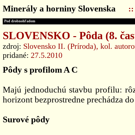
Minerály a horniny Slovenska
:
Pod drobnohľadom
SLOVENSKO - Pôda (8. čas
zdroj:
Slovensko II. (Príroda), kol. autor
pridané:
27.5.2010
Pôdy s profilom A C
Majú jednoduchú stavbu profilu: r
horizont bezprostredne prechádza do 
Surové pôdy