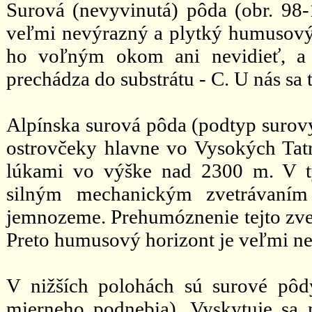
Surová (nevyvinutá) pôda (obr. 98
veľmi nevýrazný a plytký humusový 
ho voľným okom ani nevidieť, a 
prechádza do substrátu - C. U nás sa
Alpínska surová pôda (podtyp surový
ostrovčeky hlavne vo Vysokých Tat
lúkami vo výške nad 2300 m. V t
silným mechanickým zvetrávaním
jemnozeme. Prehumóznenie tejto zvetr
Preto humusový horizont je veľmi n
V nižších polohách sú surové pô
mierneho podnebia). Vyskytuje sa 