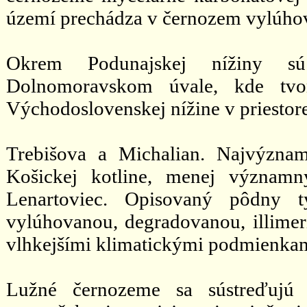
území prechádza v černozem vylúhov
Okrem Podunajskej nížiny sú
Dolnomoravskom úvale, kde tv
Východoslovenskej nížine v priestore
Trebišova a Michalian. Najvýznam
Košickej kotline, menej význam
Lenartoviec. Opisovaný pôdny t
vylúhovanou, degradovanou, illimer
vlhkejšími klimatickými podmienka
Lužné černozeme sa sústreďujú 