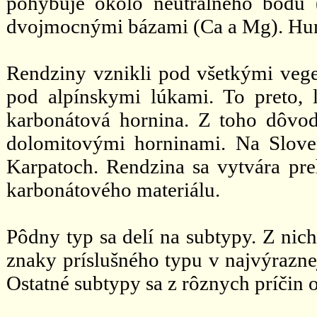
pohybuje okolo neutrálneho bodu 
dvojmocnými bázami (Ca a Mg). Hum
Rendziny vznikli pod všetkými vege
pod alpínskymi lúkami. To preto,
karbonátová hornina. Z toho dôvo
dolomitovými horninami. Na Slove
Karpatoch. Rendzina sa vytvára pr
karbonátového materiálu.
Pôdny typ sa delí na subtypy. Z nic
znaky príslušného typu v najvýraznej
Ostatné subtypy sa z rôznych príčin 