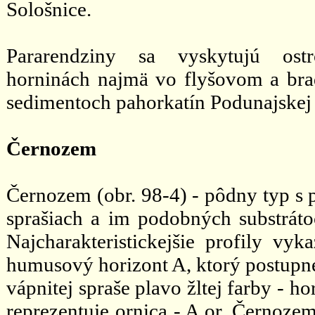
Sološnice.
Pararendziny sa vyskytujú ostro
horninách najmä vo flyšovom a br
sedimentoch pahorkatín Podunajskej 
Černozem
Černozem (obr. 98-4) - pôdny typ s 
sprašiach a im podobných substráto
Najcharakteristickejšie profily v
humusový horizont A, ktorý postupne
vápnitej spraše plavo žltej farby - h
reprezentuje ornica - A or. Černozem