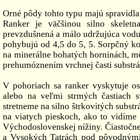
Orné pôdy tohto typu majú spravidla 
Ranker je väčšinou silno skeletn
prevzdušnená a málo udržujúca vodu
pohybujú od 4,5 do 5, 5. Sorpčný ko
na minerálne bohatých horninách, mô
prehumóznením vrchnej časti substrá
V pohoriach sa ranker vyskytuje os
alebo na veľmi strmých častiach 
stretneme na silno štrkovitých sub
na viatych pieskoch, ako to vidíme 
Východoslovenskej nížiny. Čiastočne
a Vysokých Tatrách pod pôvodnými