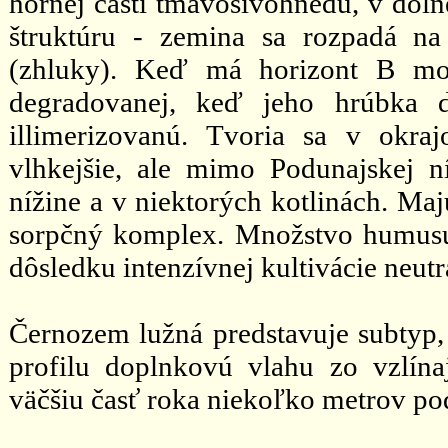
hornej časti tmavosivohnedú, v dol
štruktúru - zemina sa rozpadá na
(zhluky). Keď má horizont B mo
degradovanej, keď jeho hrúbka 
illimerizovanú. Tvoria sa v okra
vlhkejšie, ale mimo Podunajskej n
nížine a v niektorých kotlinách. Ma
sorpčný komplex. Množstvo humusu
dôsledku intenzívnej kultivácie neutr
Černozem lužná predstavuje subtyp,
profilu doplnkovú vlahu zo vzlína
väčšiu časť roka niekoľko metrov p