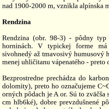
nad 1900-2000 m, vznikla alpínska m
Rendzina
Rendzina (obr. 98-3) - pôdny ty
horninách. V typickej forme má 
sivohnedý až tmavosivý humusový ho
menej uhličitanu vápenatého - preto 
Bezprostredne prechádza do karbon
dolomity), preto ho označujeme C~Q
orných pôdach je A or. Sú to zväčša s
cm hlb6ké), dobre prevzdušnené pôd