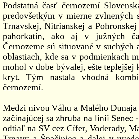
Podstatná časť černozemí Slovenska
predovšetkým v mierne zvlnených s
Trnavskej, Nitrianskej a Pohronskej
pahorkatín, ako aj v južných čas
Černozeme sú situované v suchých a
oblastiach, kde sa v podmienkach m
mohol v dobe bývalej, ešte teplejšej 
kryt. Tým nastala vhodná kombin
černozemí.
Medzi nivou Váhu a Malého Dunaja 
začínajúcej sa zhruba na línii Senec
odtiaľ na SV cez Cífer, Voderady, M
Trnavy a Špačiniec a dalej v uve