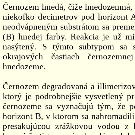
Černozem hnedá, čiže hnedozemná, v
niekofko decimetrov pod horizont 
neodvápneným substrátom sa premen
(B) hnedej farby. Reakcia je už mi
nasýtený. S týmto subtypom sa s
okrajových častiach černozemne
hnedozeme.
Černozem degradovaná a illimerizova
ktorý je podrobnejšie vysvetlený p
černozeme sa vyznačujú tým, že po
horizont B, v ktorom sa nahromadili
presakujúcou zrážkovou vodou z 