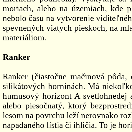
moriach, alebo na územiach, kde p
nebolo času na vytvorenie viditeľné
spevnených viatych pieskoch, na ml
materiáliom.
Ranker
Ranker (čiastočne mačinová pôda, 
silikátových horninách. Má niekoľk
humusový horizont A svetlohnedej a
alebo piesočnatý, ktorý bezprostre
lesom na povrchu leží nerovnako roz
napadaného lístia či ihličia. To je hor