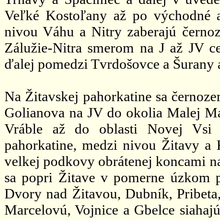
Veľké Kostoľany až po východné 
nivou Váhu a Nitry zaberajú černo
Zálužie-Nitra smerom na J až JV c
ďalej pomedzi Tvrdošovce a Šurany 
Na Žitavskej pahorkatine sa černoz
Golianova na JV do okolia Malej M
Vráble až do oblasti Novej Vsi 
pahorkatine, medzi nivou Žitavy a 
velkej podkovy obrátenej koncami na 
sa popri Žitave v pomerne úzkom pru
Dvory nad Žitavou, Dubník, Pribeta
Marcelovú, Vojnice a Gbelce siahajú