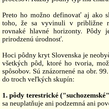
Preto ho možno definovať aj ako s
toho, že sa vyvinuli v približne
rovnaké hlavné horizonty. Pôdy j
prirodzenú úrodnosť.
Hoci pôdny kryt Slovenska je neoby
všetkých pôd, ktoré ho tvoria, mo
spôsobov. Sú znázornené na obr. 99
do troch veľkých skupín:
1. pôdy terestrické ("suchozemské"
sa neuplatňuje ani podzemná ani po