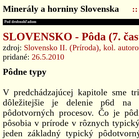
Minerály a horniny Slovenska
:
Pod drobnohľadom
SLOVENSKO - Pôda (7. čas
zdroj:
Slovensko II. (Príroda), kol. autor
pridané:
26.5.2010
Pôdne typy
V predchádzajúcej kapitole sme tri
dôležitejšie je delenie p6d na 
pôdotvorných procesov. Čo je pô
pôsobia v prírode v rôznych typick
jeden základný typický pôdotvorn