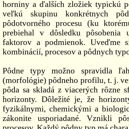
horniny a ďalších zložiek typickú
veľkú skupinu konkrétnych pôd
pôdotvorného procesu (ku ktorém
prebiehal v dôsledku pôsobenia u
faktorov a podmienok. Uveďme si
kombinácií, procesov a pôdnych typov
Pôdne typy možno spravidla ľah
(morfológie) pôdneho profilu, t. j. v
pôda sa skladá z viacerých rôzne s
horizonty. Dôležité je, že horizont
fyzikálnymi, chemickými a biologic
zákonite usporiadané. Vznikli p
procesov. Každý pôdny typ má charak