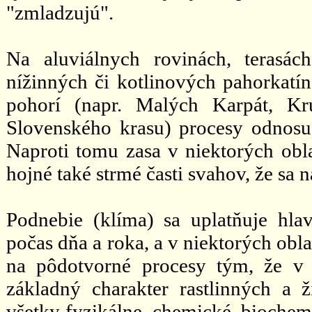
"zmladzujú".
Na aluviálnych rovinách, terasác
nížinných či kotlinových pahorkatí
pohorí (napr. Malých Karpát, Kru
Slovenského krasu) procesy odnosu
Naproti tomu zasa v niektorých oblas
hojné také strmé časti svahov, že sa
Podnebie (klíma) sa uplatňuje hl
počas dňa a roka, a v niektorých obl
na pôdotvorné procesy tým, že v 
základný charakter rastlinných a 
všetky fyzikálne, chemické, biochem