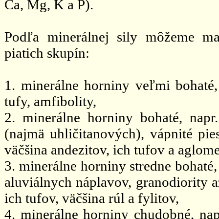
Ca, Mg, K a P).
Podľa minerálnej sily môžeme ma
piatich skupín:
1. minerálne horniny veľmi bohaté, n
tufy, amfibolity,
2. minerálne horniny bohaté, napr.
(najmä uhličitanových), vápnité pies
väčšina andezitov, ich tufov a aglome
3. minerálne horniny stredne bohaté, 
aluviálnych náplavov, granodiority až
ich tufov, väčšina rúl a fylitov,
4. minerálne horniny chudobné, napr.