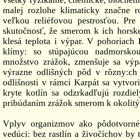
malej rozlohe klimaticky značne r
veľkou reliéfovou pestrosťou. Pre
skutočnosť, že smerom k ich horsk
klesá teplota i výpar. V pohoriach
klímy: so stúpajúcou nadmorskou
množstvo zrážok, zmenšuje sa výpa
výrazne odlišných pôd v rôzny:ch
odlišnosti v rámci Karpát sa vytvo
kryte kotlín sa odzrkadľujú rozdi
pribúdaním zrážok smerom k okolit
Vplyv organizmov ako pôdotvornéh
vedúci: bez rastlín a živočíchov by