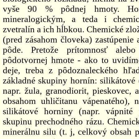
vyše 90 % pôdnej hmoty. Hor
mineralogickým, a teda i chemic
zvetralín a ich hĺbkou. Chemické zlo
(pred zásahom človeka) zastúpenie a
pôde. Pretože prítomnosť alebo
pôdotvornej hmote - ako to uvidím
deje, treba z pôdoznaleckého hľa
základné skupiny hornín: silikátové 
napr. žula, granodiorit, pieskovec,
obsahom uhličitanu vápenatého), 
silikátové horniny (napr. vápnité 
skupinu prechodného rázu. Chemické
minerálnu silu (t. j, celkový obsah 