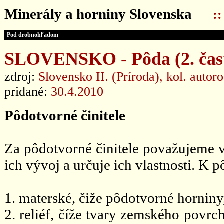
Minerály a horniny Slovenska
:
Pod drobnohľadom
SLOVENSKO - Pôda (2. čas
zdroj:
Slovensko II. (Príroda), kol. autor
pridané:
30.4.2010
Pôdotvorné činitele
Za pôdotvorné činitele považujeme 
ich vývoj a určuje ich vlastnosti. K
1. materské, čiže pôdotvorné horniny
2. reliéf, číže tvary zemského povr