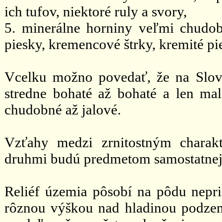
ich tufov, niektoré ruly a svory,
5. minerálne horniny veľmi chudobné
piesky, kremencové štrky, kremité p
Vcelku možno povedať, že na Slov
stredne bohaté až bohaté a len ma
chudobné až jalové.
Vzťahy medzi zrnitostným charak
druhmi budú predmetom samostatnej 
Reliéf územia pôsobí na pôdu nepri
rôznou výškou nad hladinou podze