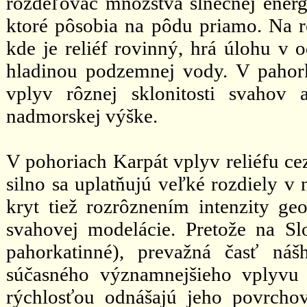
rozdeľovač množstva slnečnej energie
ktoré pôsobia na pôdu priamo. Na ro
kde je reliéf rovinný, hrá úlohu v 
hladinou podzemnej vody. V pahorka
vplyv rôznej sklonitosti svahov 
nadmorskej výške.
V pohoriach Karpát vplyv reliéfu cez
silno sa uplatňujú veľké rozdiely v
kryt tiež rozrôznením intenzity g
svahovej modelácie. Pretože na Sl
pahorkatinné), prevažná časť ná
súčasného významnejšieho vplyvu 
rýchlosťou odnášajú jeho povrcho