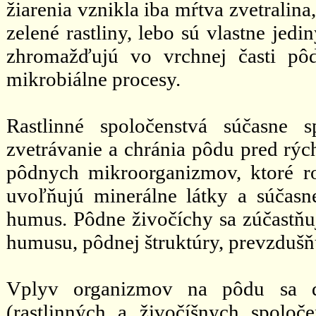
žiarenia vznikla iba mŕtva zvetralin
zelené rastliny, lebo sú vlastne je
zhromažďujú vo vrchnej časti pôd
mikrobiálne procesy.
Rastlinné spoločenstvá súčasne 
zvetrávanie a chránia pôdu pred rý
pôdnych mikroorganizmov, ktoré ro
uvoľňujú minerálne látky a súčasn
humus. Pôdne živočíchy sa zúčastňuj
humusu, pôdnej štruktúry, prevzdušň
Vplyv organizmov na pôdu sa di
(rastlinných a živočíšnych spoloč