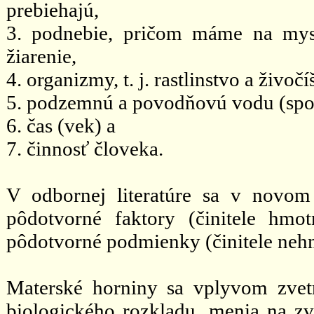
prebiehajú,
3. podnebie, pričom máme na mysl
žiarenie,
4. organizmy, t. j. rastlinstvo a živ
5. podzemnú a povodňovú vodu (spol
6. čas (vek) a
7. činnosť človeka.
V odbornej literatúre sa v novom 
pôdotvorné faktory (činitele hmo
pôdotvorné podmienky (činitele nehmo
Materské horniny sa vplyvom zvetr
biologického rozkladu, menia na zve