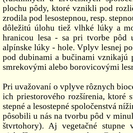
plochu pôdy, ktoré vznikli pod rozl
zrodila pod lesostepnou, resp. stepn
dôležitú úlohu tiež vlhké lúky a m
hranicou lesa - sa pri tvorbe pôd u
alpínske lúky - hole. Vplyv lesnej p
pod dubinami a bučinami vznikajú p
smrekovými alebo borovicovými les
Pri uvažovaní o vplyve rôznych bio
ich priestorového rozšírenia, ktoré
stepné a lesostepné spoločenstvá níž
pôsobili u nás na tvorbu pôd v minu
štvrtohory). Aj vegetačné stupne