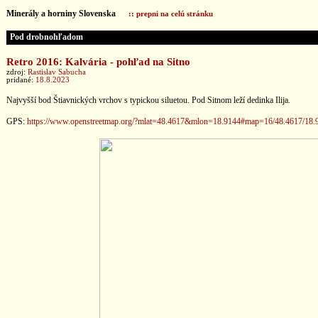
Minerály a horniny Slovenska
:: prepni na celú stránku
Pod drobnohľadom
Retro 2016: Kalvária - pohľad na Sitno
zdroj:
Rastislav Sabucha
pridané:
18.8.2023
Najvyšší bod Štiavnických vrchov s typickou siluetou. Pod Sitnom leží dedinka Ilija.
GPS:
https://www.openstreetmap.org/?mlat=48.4617&mlon=18.9144#map=16/48.4617/18.