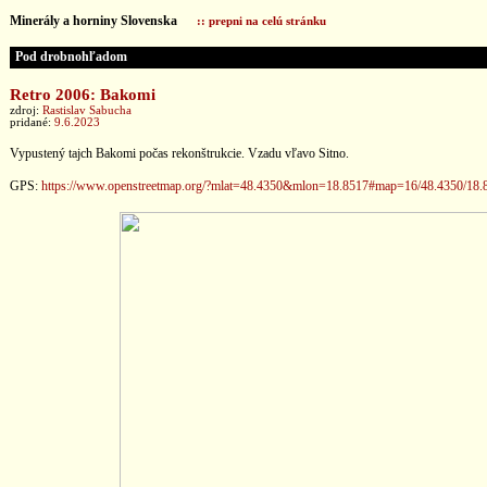
Minerály a horniny Slovenska
:: prepni na celú stránku
Pod drobnohľadom
Retro 2006: Bakomi
zdroj:
Rastislav Sabucha
pridané:
9.6.2023
Vypustený tajch Bakomi počas rekonštrukcie. Vzadu vľavo Sitno.
GPS:
https://www.openstreetmap.org/?mlat=48.4350&mlon=18.8517#map=16/48.4350/18.