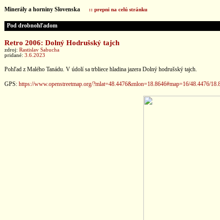
Minerály a horniny Slovenska
:: prepni na celú stránku
Pod drobnohľadom
Retro 2006: Dolný Hodrušský tajch
zdroj:
Rastislav Sabucha
pridané:
3.6.2023
Pohľad z Malého Tanádu. V údolí sa trbliece hladina jazera Dolný hodrušský tajch.
GPS:
https://www.openstreetmap.org/?mlat=48.4476&mlon=18.8646#map=16/48.4476/18.