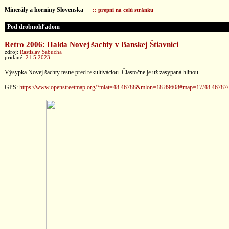
Minerály a horniny Slovenska
:: prepni na celú stránku
Pod drobnohľadom
Retro 2006: Halda Novej šachty v Banskej Štiavnici
zdroj:
Rastislav Sabucha
pridané:
21.5.2023
Výsypka Novej šachty tesne pred rekultiváciou. Čiastočne je už zasypaná hlinou.
GPS:
https://www.openstreetmap.org/?mlat=48.46788&mlon=18.89608#map=17/48.46787