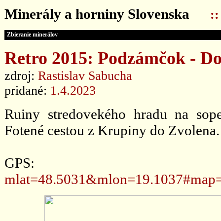
Minerály a horniny Slovenska
:
Zbieranie minerálov
Retro 2015: Podzámčok - Do
zdroj:
Rastislav Sabucha
pridané:
1.4.2023
Ruiny stredovekého hradu na sop
Fotené cestou z Krupiny do Zvolena.
GPS
mlat=48.5031&mlon=19.1037#map=