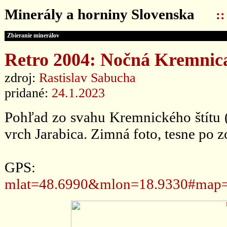
Minerály a horniny Slovenska
:
Zbieranie minerálov
Retro 2004: Nočná Kremnic
zdroj:
Rastislav Sabucha
pridané:
24.1.2023
Pohľad zo svahu Kremnického štítu 
vrch Jarabica. Zimná foto, tesne po z
GPS
mlat=48.6990&mlon=18.9330#map=