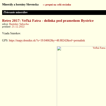
Minerály a horniny Slovenska
:: prepni na celú stránku
Zbieranie minerálov
Retro 2017: Veľká Fatra - dolinka pod prameňom Bystrice
zdroj:
Rastislav Sabucha
pridané:
21.12.2022
Vzadu Smrekov.
GPS:
https://mapy.dennikn.sk/?x=19.04662&y=48.88242&ref=permalink