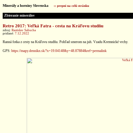
Minerály a horniny Slovenska
:: prepni na celú stránku
Zbieranie minerálov
Retro 2017: Veľká Fatra - cesta na Kráľovu studňu
zdroj:
Rastislav Sabucha
pridané:
7.12.2022
Ranná fotka z cesty na Kráľovu studňu. Pohľad smerom na juh. Vzadu Kremnické vrchy.
GPS:
https://mapy.dennikn.sk/?x=19.04148&y=48.87884&ref=permalink