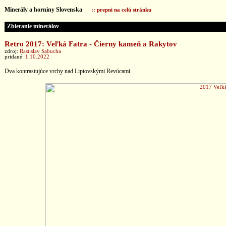
Minerály a horniny Slovenska
:: prepni na celú stránku
Zbieranie minerálov
Retro 2017: Veľká Fatra - Čierny kameň a Rakytov
zdroj:
Rastislav Sabucha
pridané:
1.10.2022
Dva kontrastujúce vrchy nad Liptovskými Revúcami.