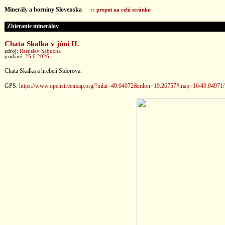
Minerály a horniny Slovenska
:: prepni na celú stránku
Zbieranie minerálov
Chata Skalka v júni II.
zdroj:
Rastislav Sabucha
pridané:
25.6.2026
Chata Skalka a hrebeň Sidorova.
GPS:
https://www.openstreetmap.org/?mlat=49.04972&mlon=19.26757#map=16/49.04971