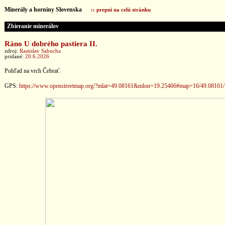
Minerály a horniny Slovenska
:: prepni na celú stránku
Zbieranie minerálov
Ráno U dobrého pastiera II.
zdroj:
Rastislav Sabucha
pridané:
20.6.2026
Pohľad na vrch Čebrať.
GPS:
https://www.openstreetmap.org/?mlat=49.08161&mlon=19.25466#map=16/49.08161