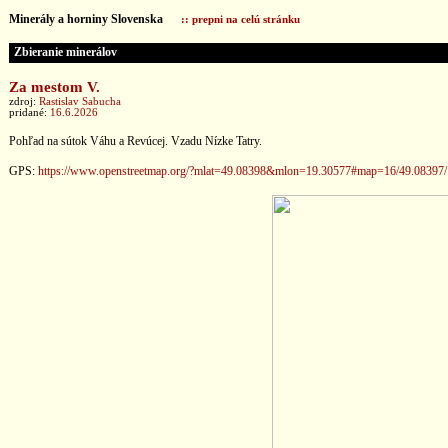
Minerály a horniny Slovenska
:: prepni na celú stránku
Zbieranie minerálov
Za mestom V.
zdroj:
Rastislav Sabucha
pridané:
16.6.2026
Pohľad na sútok Váhu a Revúcej. Vzadu Nízke Tatry.
GPS:
https://www.openstreetmap.org/?mlat=49.08398&mlon=19.30577#map=16/49.08397