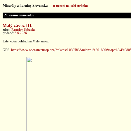
Minerály a horniny Slovenska
:: prepni na celú stránku
Zbieranie minerálov
Malý závoz III.
zdroj:
Rastislav Sabucha
pridané:
6.6.2026
Ešte jeden pohľad na Malý závoz.
GPS:
https://www.openstreetmap.org/?mlat=49.080588&mlon=19.301890#map=18/49.080