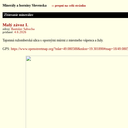
Minerály a horniny Slovenska
:: prepni na celú stránku
Zbieranie minerálov
Malý závoz I.
zdroj:
Rastislav Sabucha
pridané:
4.6.2026
Tajomná ružomberská ulica s opornými múrmi z miestneho vápenca a žuly.
GPS:
https://www.openstreetmap.org/?mlat=49.080588&mlon=19.301890#map=18/49.080