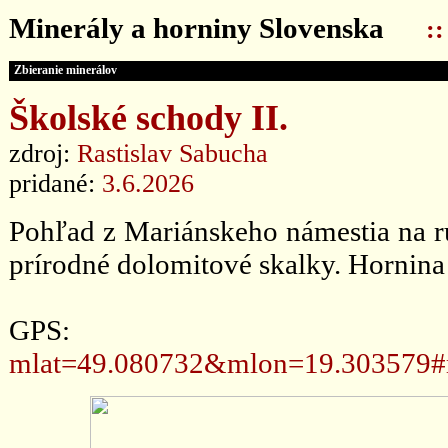
Minerály a horniny Slovenska
:
Zbieranie minerálov
Školské schody II.
zdroj:
Rastislav Sabucha
pridané:
3.6.2026
Pohľad z Mariánskeho námestia na ru
prírodné dolomitové skalky. Hornina 
GPS
mlat=49.080732&mlon=19.303579#