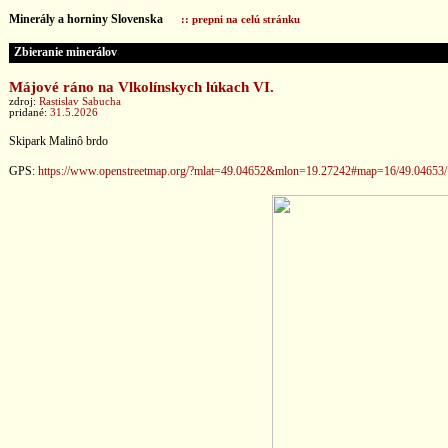
Minerály a horniny Slovenska
:: prepni na celú stránku
Zbieranie minerálov
Májové ráno na Vlkolínskych lúkach VI.
zdroj:
Rastislav Sabucha
pridané:
31.5.2026
Skipark Malinô brdo
GPS:
https://www.openstreetmap.org/?mlat=49.04652&mlon=19.27242#map=16/49.04653