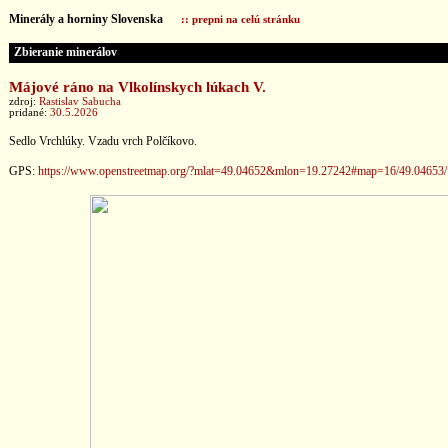
Minerály a horniny Slovenska
:: prepni na celú stránku
Zbieranie minerálov
Májové ráno na Vlkolínskych lúkach V.
zdroj:
Rastislav Sabucha
pridané:
30.5.2026
Sedlo Vrchlúky. Vzadu vrch Polčíkovo.
GPS:
https://www.openstreetmap.org/?mlat=49.04652&mlon=19.27242#map=16/49.04653